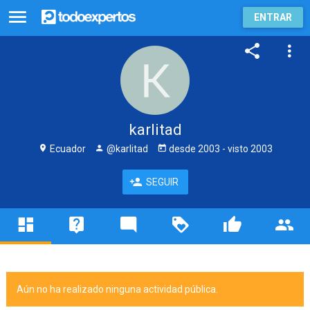
ENTRAR
karlitad
Ecuador
@karlitad
desde
2003
- visto
2003
SEGUIR
Aún no ha realizado ninguna actividad pública.