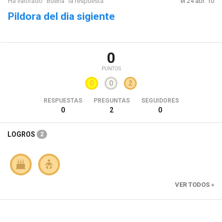
Ha valorado "Buena" la respuesta
el 24 abr. 10
Pildora del dia sigiente
0
PUNTOS
0
0
2
RESPUESTAS
PREGUNTAS
SEGUIDORES
0
2
0
LOGROS
2
VER TODOS »