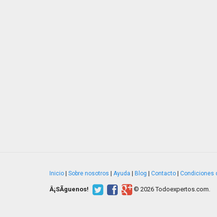
Inicio
|
Sobre nosotros
|
Ayuda
|
Blog
|
Contacto
|
Condiciones 
Â¡SÃ­guenos!
© 2026 Todoexpertos.com.
v