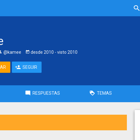
e
@kamee
desde
2010
- visto
2010
TAR
SEGUIR
RESPUESTAS
TEMAS