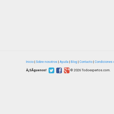
Inicio
|
Sobre nosotros
|
Ayuda
|
Blog
|
Contacto
|
Condiciones 
Â¡SÃ­guenos!
© 2026 Todoexpertos.com.
v