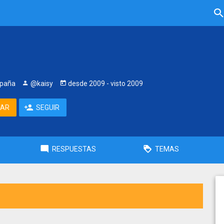
spaña
@kaisy
desde
2009
- visto
2009
TAR
SEGUIR
RESPUESTAS
TEMAS