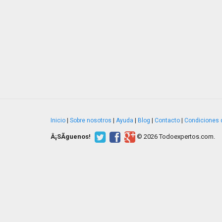
Inicio
|
Sobre nosotros
|
Ayuda
|
Blog
|
Contacto
|
Condiciones 
Â¡SÃ­guenos!
© 2026 Todoexpertos.com.
v