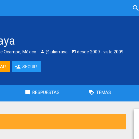
raya
e Ocampo, México
@juliorraya
desde
2009
- visto
2009
TAR
SEGUIR
RESPUESTAS
TEMAS