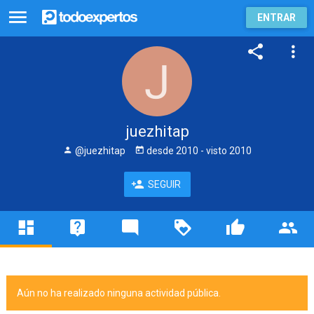
ENTRAR
juezhitap
@juezhitap
desde
2010
- visto
2010
SEGUIR
Aún no ha realizado ninguna actividad pública.