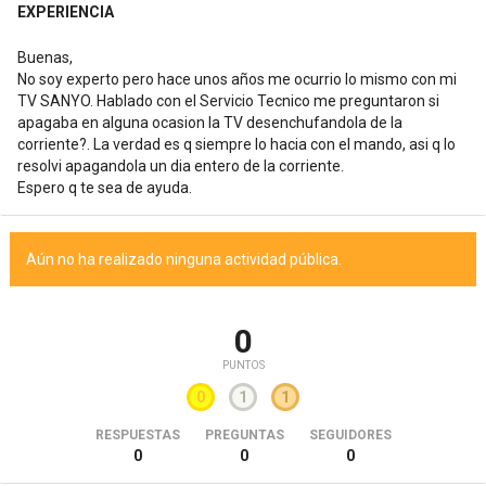
EXPERIENCIA
Buenas,
No soy experto pero hace unos años me ocurrio lo mismo con mi
TV SANYO. Hablado con el Servicio Tecnico me preguntaron si
apagaba en alguna ocasion la TV desenchufandola de la
corriente?. La verdad es q siempre lo hacia con el mando, asi q lo
resolvi apagandola un dia entero de la corriente.
Espero q te sea de ayuda.
Aún no ha realizado ninguna actividad pública.
0
PUNTOS
0
1
1
RESPUESTAS
PREGUNTAS
SEGUIDORES
0
0
0