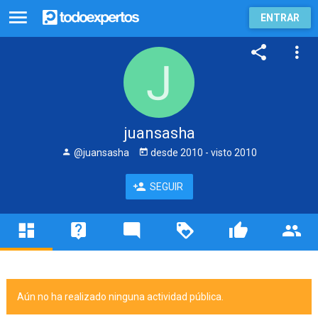
ENTRAR
juansasha
@juansasha
desde
2010
- visto
2010
SEGUIR
Aún no ha realizado ninguna actividad pública.