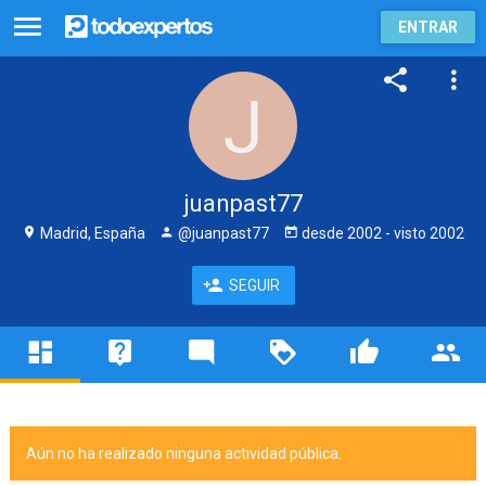
ENTRAR
juanpast77
Madrid, España
@juanpast77
desde
2002
- visto
2002
SEGUIR
Aún no ha realizado ninguna actividad pública.