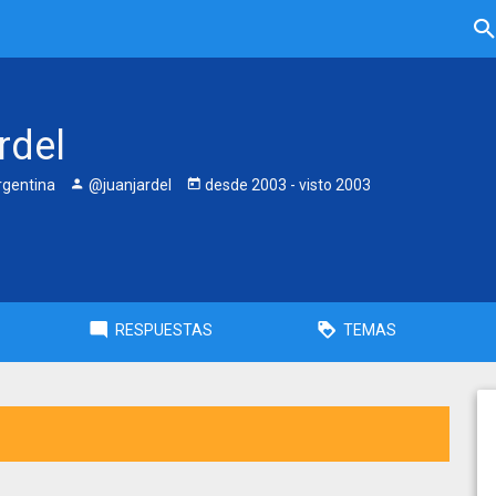
rdel
gentina
@juanjardel
desde
2003
- visto
2003
RESPUESTAS
TEMAS