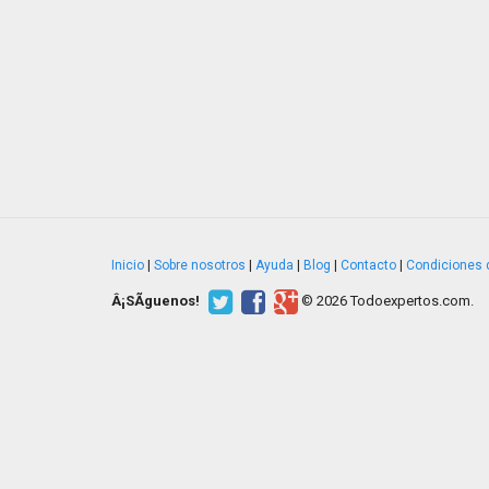
Inicio
|
Sobre nosotros
|
Ayuda
|
Blog
|
Contacto
|
Condiciones 
Â¡SÃ­guenos!
© 2026 Todoexpertos.com.
v