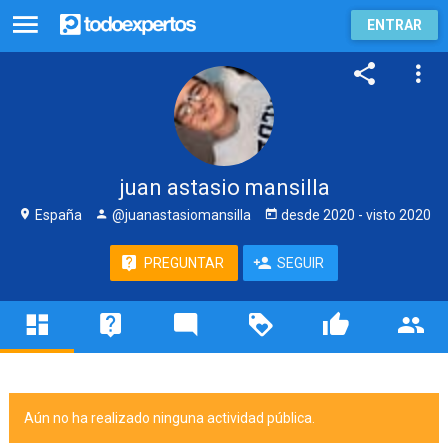
ENTRAR
juan astasio mansilla
España
@juanastasiomansilla
desde
2020
- visto
2020
PREGUNTAR
SEGUIR
Aún no ha realizado ninguna actividad pública.