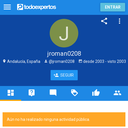
ENTRAR
jroman0208
Andalucía, España
@jroman0208
desde
2003
- visto
2003
SEGUIR
Aún no ha realizado ninguna actividad pública.