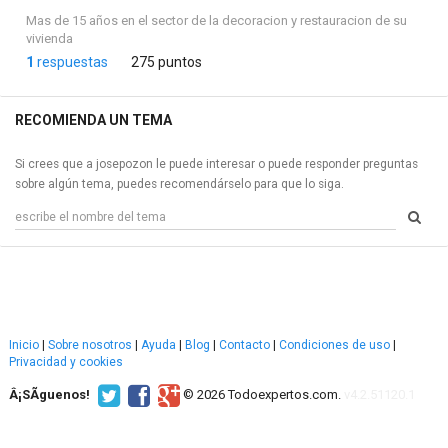
Mas de 15 años en el sector de la decoracion y restauracion de su
vivienda
1
respuestas
275 puntos
RECOMIENDA UN TEMA
Si crees que a josepozon le puede interesar o puede responder preguntas
sobre algún tema, puedes recomendárselo para que lo siga.
Inicio
|
Sobre nosotros
|
Ayuda
|
Blog
|
Contacto
|
Condiciones de uso
|
Privacidad y cookies
Â¡SÃ­guenos!
© 2026 Todoexpertos.com.
v4.2.51120.1