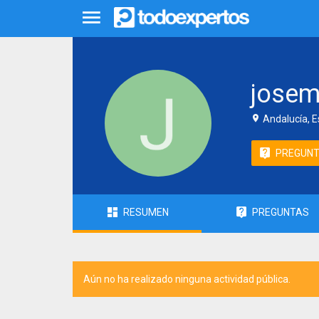
josem
Andalucía, 
PREGUN
RESUMEN
PREGUNTAS
Aún no ha realizado ninguna actividad pública.