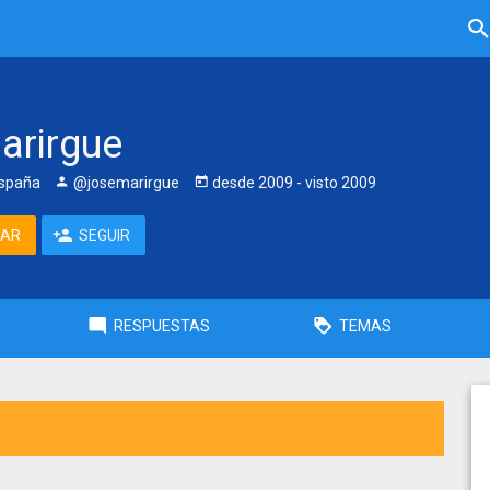
arirgue
España
@josemarirgue
desde
2009
- visto
2009
TAR
SEGUIR
RESPUESTAS
TEMAS