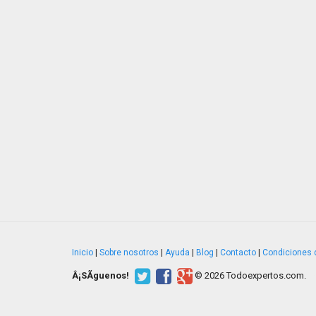
Inicio
|
Sobre nosotros
|
Ayuda
|
Blog
|
Contacto
|
Condiciones 
Â¡SÃ­guenos!
© 2026 Todoexpertos.com.
v