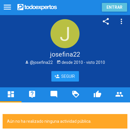
ENTRAR
josefina22
@josefina22
desde
2010
- visto
2010
SEGUIR
Aún no ha realizado ninguna actividad pública.