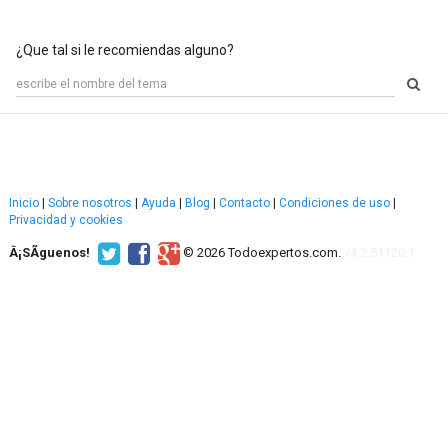
¿Que tal si le recomiendas alguno?
Inicio
|
Sobre nosotros
|
Ayuda
|
Blog
|
Contacto
|
Condiciones de uso
|
Privacidad y cookies
Â¡SÃ­guenos!
© 2026 Todoexpertos.com.
v4.2.51120.1