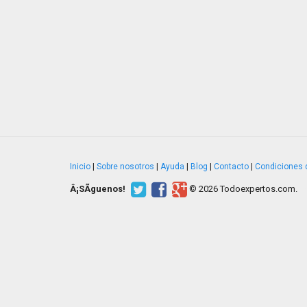
Inicio
|
Sobre nosotros
|
Ayuda
|
Blog
|
Contacto
|
Condiciones 
Â¡SÃ­guenos!
© 2026 Todoexpertos.com.
v