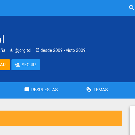
ol
aña
@jorgitol
desde
2009
- visto
2009
TAR
SEGUIR
RESPUESTAS
TEMAS