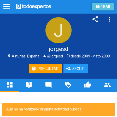
ENTRAR
jorgesd
Asturias, España
@jorgesd
desde
2009
- visto
2009
PREGUNTAR
SEGUIR
Aún no ha realizado ninguna actividad pública.