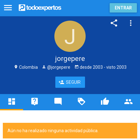
ENTRAR
jorgepere
Colombia
@jorgepere
desde
2003
- visto
2003
SEGUIR
Aún no ha realizado ninguna actividad pública.