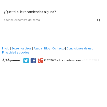
¿Que tal si le recomiendas alguno?
Inicio
|
Sobre nosotros
|
Ayuda
|
Blog
|
Contacto
|
Condiciones de uso
|
Privacidad y cookies
Â¡SÃ­guenos!
© 2026 Todoexpertos.com.
v4.2.51120.1