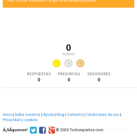
Aún no ha realizado ninguna actividad pública.
0
PUNTOS
0
0
0
RESPUESTAS
PREGUNTAS
SEGUIDORES
0
0
0
Inicio
|
Sobre nosotros
|
Ayuda
|
Blog
|
Contacto
|
Condiciones de uso
|
Privacidad y cookies
Â¡SÃ­guenos!
© 2026 Todoexpertos.com.
v4.2.51120.1