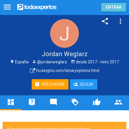
ENTRAR
Jordan Weglarz
España
@jordanweglarz
desde
2017
- visto
2017
hu.kingtvs.com/binaryoptions.html
PREGUNTAR
SEGUIR