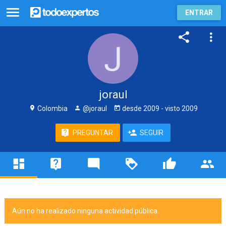
ENTRAR
joraul
Colombia
@joraul
desde
2009
- visto
2009
PREGUNTAR
SEGUIR
Aún no ha realizado ninguna actividad pública.