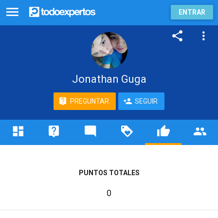
ENTRAR
Jonathan Guga
PREGUNTAR
SEGUIR
PUNTOS TOTALES
0