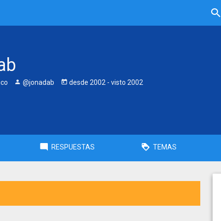
ab
ico
@jonadab
desde
2002
- visto
2002
RESPUESTAS
TEMAS