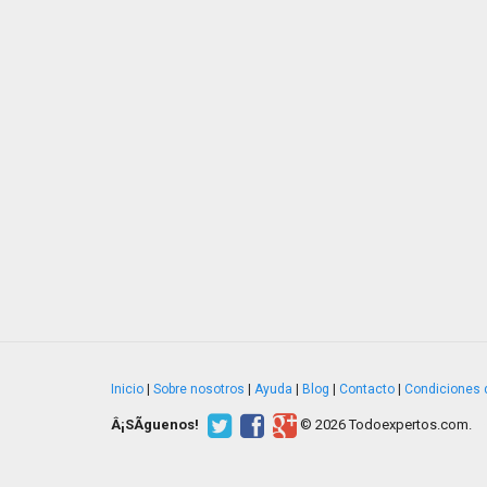
Inicio
|
Sobre nosotros
|
Ayuda
|
Blog
|
Contacto
|
Condiciones 
Â¡SÃ­guenos!
© 2026 Todoexpertos.com.
v