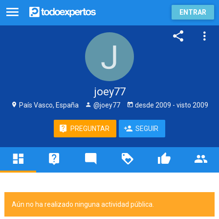
ENTRAR
joey77
País Vasco, España
@joey77
desde
2009
- visto
2009
PREGUNTAR
SEGUIR
Aún no ha realizado ninguna actividad pública.