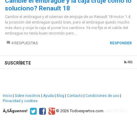
Cambie el embrague y la caja cruje como lo
soluciono? Renault 18
Cambie el embrague y el ruleman de empuje de un Renault 18 motor 1.4
la posición del embrague quedó bien, pero el embrague quedo mucho
más duro y cruje la caja al poner los cambios. Ya me fije si el cable del
embrague no tenía buen recorrido pero...
4 RESPUESTAS
RESPONDER
RSS
SUSCRÍBETE
Inicio
|
Sobre nosotros
|
Ayuda
|
Blog
|
Contacto
|
Condiciones de uso
|
Privacidad y cookies
Â¡SÃ­guenos!
© 2026 Todoexpertos.com.
v4.2.51120.1