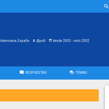
alenciana, España
@jodt
desde
2002
- visto
2002
RESPUESTAS
TEMAS