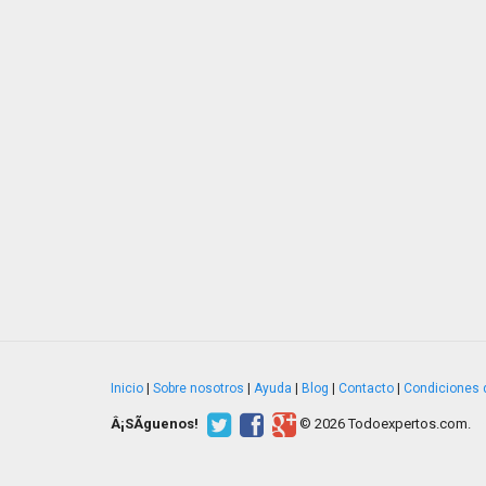
Inicio
|
Sobre nosotros
|
Ayuda
|
Blog
|
Contacto
|
Condiciones 
Â¡SÃ­guenos!
© 2026 Todoexpertos.com.
v