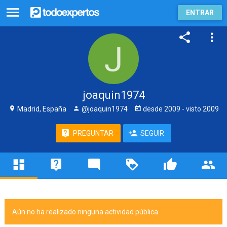
ENTRAR
joaquin1974
Madrid, España
@joaquin1974
desde
2009
- visto
2009
PREGUNTAR
SEGUIR
Aún no ha realizado ninguna actividad pública.