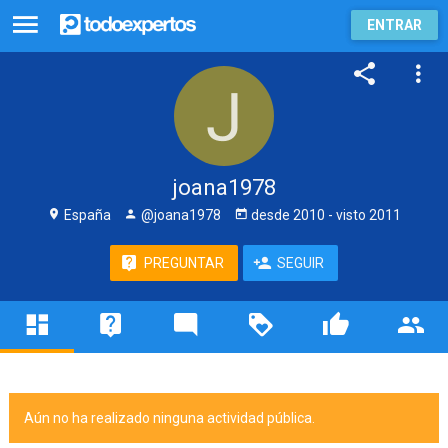
ENTRAR
joana1978
España
@joana1978
desde
2010
- visto
2011
PREGUNTAR
SEGUIR
Aún no ha realizado ninguna actividad pública.