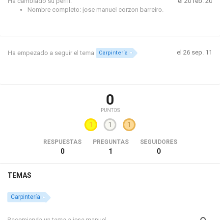
Ha cambiado su perfil.
el 20 feb. 20
Nombre completo: jose manuel corzon barreiro.
el 26 sep. 11
Ha empezado a seguir el tema
Carpintería
0
PUNTOS
1
1
1
RESPUESTAS
PREGUNTAS
SEGUIDORES
0
1
0
TEMAS
Carpintería