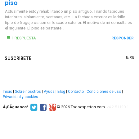
piso
Actualmente estoy rehabilitando un piso antiguo. Tirando tabiques
interiores, aislamiento, ventanas, etc.. La fachada exterior es ladrillo
típio de 6 agujeros con enfoscado exterior. El motivo de mi consulta es
el siguiente. El piso es bastante...
1 RESPUESTA
RESPONDER
RSS
SUSCRÍBETE
Inicio
|
Sobre nosotros
|
Ayuda
|
Blog
|
Contacto
|
Condiciones de uso
|
Privacidad y cookies
Â¡SÃ­guenos!
© 2026 Todoexpertos.com.
v4.2.51120.1