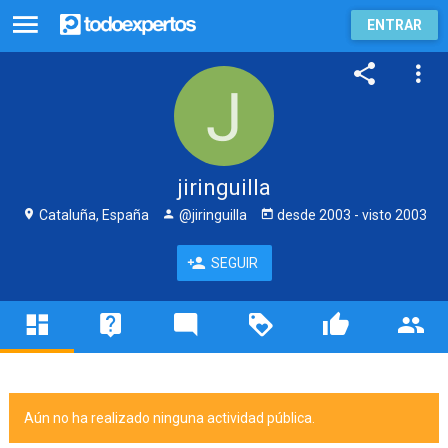
ENTRAR
jiringuilla
Cataluña, España
@jiringuilla
desde
2003
- visto
2003
SEGUIR
Aún no ha realizado ninguna actividad pública.