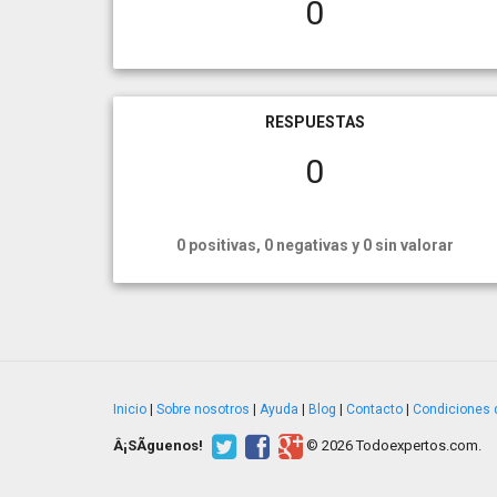
0
RESPUESTAS
0
0 positivas, 0 negativas y 0 sin valorar
Inicio
|
Sobre nosotros
|
Ayuda
|
Blog
|
Contacto
|
Condiciones 
Â¡SÃ­guenos!
© 2026 Todoexpertos.com.
v