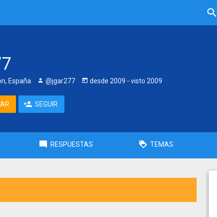
77
eón, España
@jgar277
desde
2009
- visto
2009
TAR
SEGUIR
RESPUESTAS
TEMAS