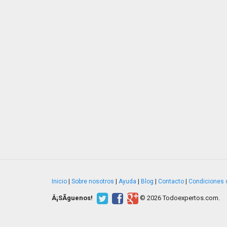
Inicio
|
Sobre nosotros
|
Ayuda
|
Blog
|
Contacto
|
Condiciones 
Â¡SÃ­guenos!
© 2026 Todoexpertos.com.
v