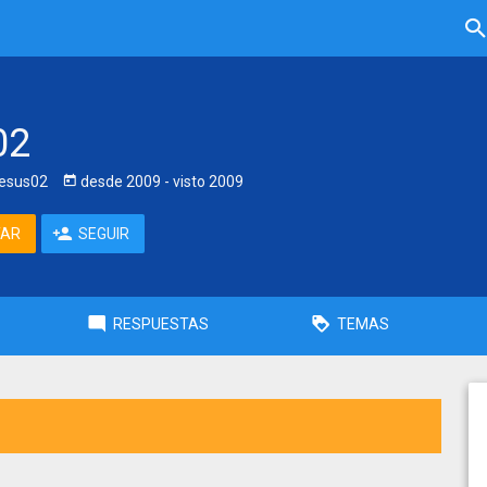
02
esus02
desde
2009
- visto
2009
TAR
SEGUIR
RESPUESTAS
TEMAS