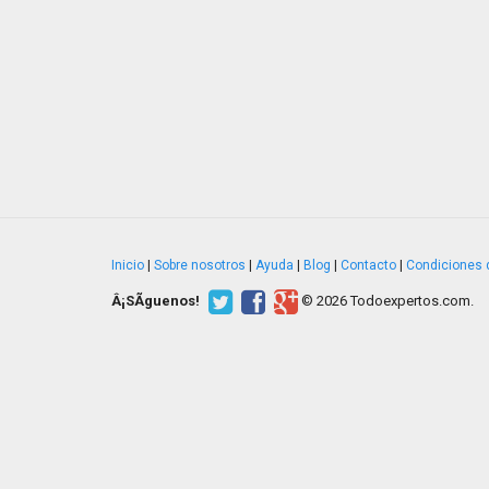
Inicio
|
Sobre nosotros
|
Ayuda
|
Blog
|
Contacto
|
Condiciones 
Â¡SÃ­guenos!
© 2026 Todoexpertos.com.
v