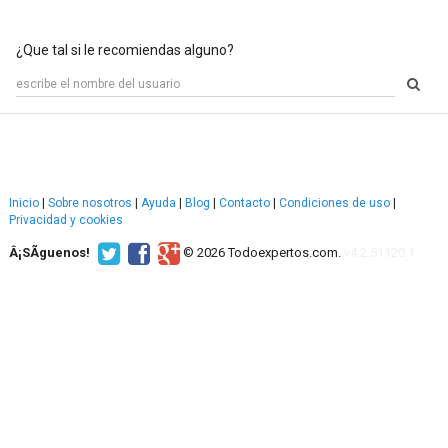
¿Que tal si le recomiendas alguno?
Inicio
|
Sobre nosotros
|
Ayuda
|
Blog
|
Contacto
|
Condiciones de uso
|
Privacidad y cookies
Â¡SÃ­guenos!
© 2026 Todoexpertos.com.
v4.2.51120.1