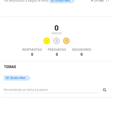
el 26 sep. 11
Ha empezado a seguir el tema
3D Studio Max
0
PUNTOS
0
0
0
RESPUESTAS
PREGUNTAS
SEGUIDORES
0
0
0
TEMAS
3D Studio Max