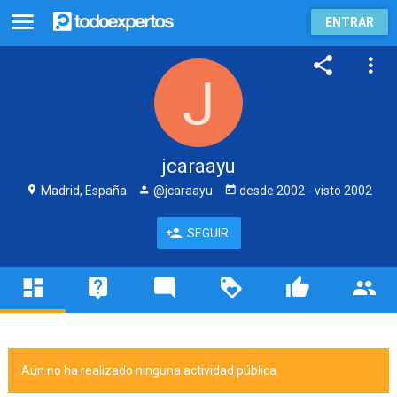
ENTRAR
jcaraayu
Madrid, España
@jcaraayu
desde
2002
- visto
2002
SEGUIR
Aún no ha realizado ninguna actividad pública.