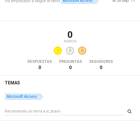
el 26 sep. 11
Ha empezado a seguir el tema
Microsoft Access
0
PUNTOS
0
0
0
RESPUESTAS
PREGUNTAS
SEGUIDORES
0
0
0
TEMAS
Microsoft Access