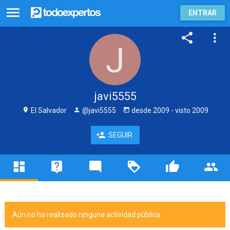
ENTRAR
javi5555
El Salvador
@javi5555
desde
2009
- visto
2009
SEGUIR
Aún no ha realizado ninguna actividad pública.