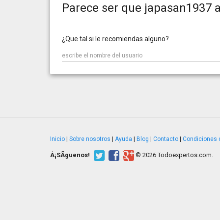
Parece ser que japasan1937 a
¿Que tal si le recomiendas alguno?
Inicio
|
Sobre nosotros
|
Ayuda
|
Blog
|
Contacto
|
Condiciones 
Â¡SÃ­guenos!
© 2026 Todoexpertos.com.
v