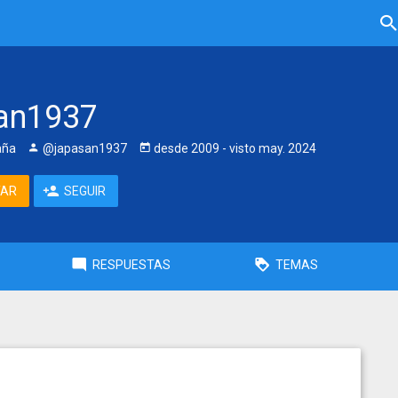
an1937
aña
@japasan1937
desde
2009
- visto
may. 2024
TAR
SEGUIR
RESPUESTAS
TEMAS