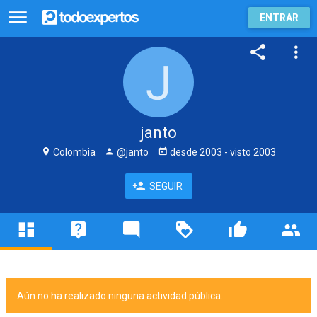
ENTRAR
janto
Colombia
@janto
desde
2003
- visto
2003
SEGUIR
Aún no ha realizado ninguna actividad pública.