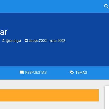
ar
@jandujar
desde
2002
- visto
2002
RESPUESTAS
TEMAS