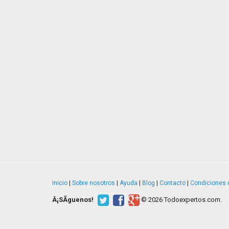
Inicio
|
Sobre nosotros
|
Ayuda
|
Blog
|
Contacto
|
Condiciones 
Â¡SÃ­guenos!
© 2026 Todoexpertos.com.
v