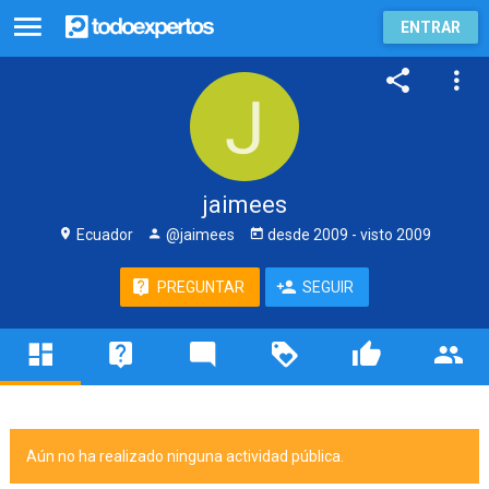
ENTRAR
jaimees
Ecuador
@jaimees
desde
2009
- visto
2009
PREGUNTAR
SEGUIR
Aún no ha realizado ninguna actividad pública.