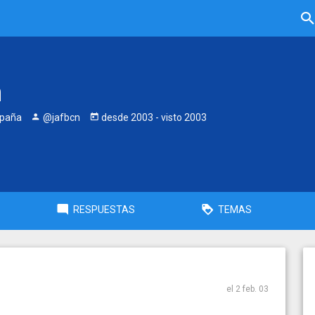
n
spaña
@jafbcn
desde
2003
- visto
2003
RESPUESTAS
TEMAS
el 2 feb. 03