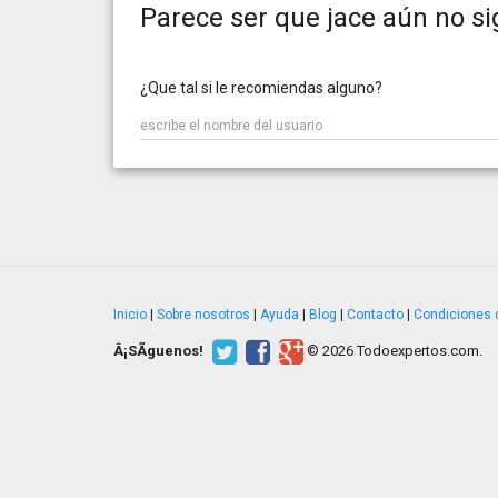
Parece ser que jace aún no si
¿Que tal si le recomiendas alguno?
Inicio
|
Sobre nosotros
|
Ayuda
|
Blog
|
Contacto
|
Condiciones 
Â¡SÃ­guenos!
© 2026 Todoexpertos.com.
v