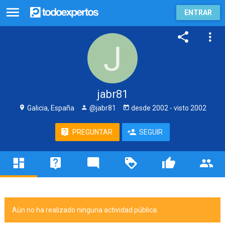
ENTRAR
jabr81
Galicia, España
@jabr81
desde
2002
- visto
2002
PREGUNTAR
SEGUIR
Aún no ha realizado ninguna actividad pública.