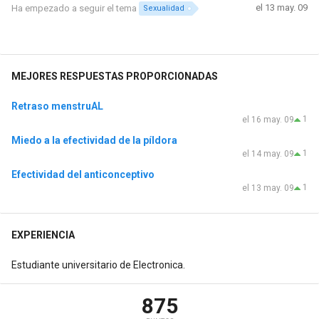
el 13 may. 09
Ha empezado a seguir el tema
Sexualidad
MEJORES RESPUESTAS PROPORCIONADAS
Retraso menstruAL
1
el 16 may. 09
Miedo a la efectividad de la píldora
1
el 14 may. 09
Efectividad del anticonceptivo
1
el 13 may. 09
EXPERIENCIA
Estudiante universitario de Electronica.
875