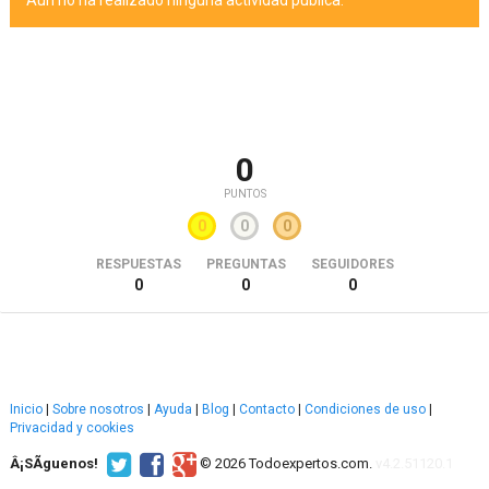
Aún no ha realizado ninguna actividad pública.
0
PUNTOS
0
0
0
RESPUESTAS
PREGUNTAS
SEGUIDORES
0
0
0
Inicio
|
Sobre nosotros
|
Ayuda
|
Blog
|
Contacto
|
Condiciones de uso
|
Privacidad y cookies
Â¡SÃ­guenos!
© 2026 Todoexpertos.com.
v4.2.51120.1