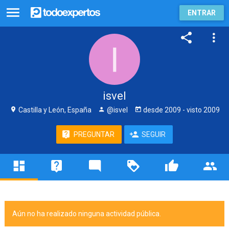
ENTRAR
isvel
Castilla y León, España
@isvel
desde
2009
- visto
2009
PREGUNTAR
SEGUIR
Aún no ha realizado ninguna actividad pública.